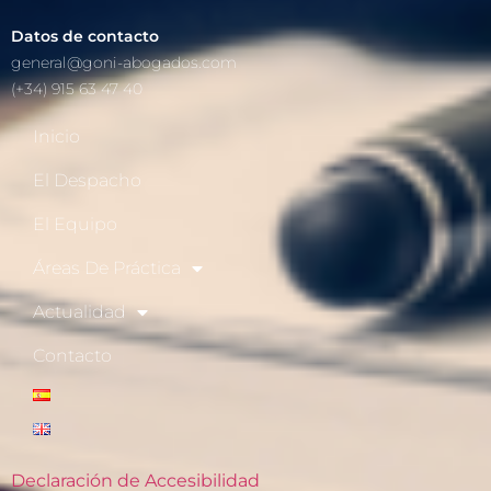
Datos de contacto
general@goni-abogados.com
(+34) 915 63 47 40
Inicio
El Despacho
El Equipo
Áreas De Práctica
Actualidad
Contacto
Declaración de Accesibilidad