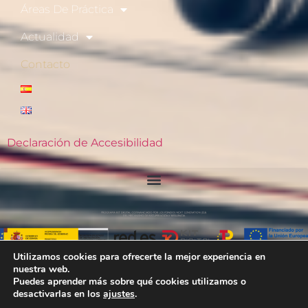
Áreas De Práctica
Actualidad
Contacto
Declaración de Accesibilidad
Utilizamos cookies para ofrecerte la mejor experiencia en
nuestra web.
Ⓒ goñiabogados 2023 - Todos los Derechos Reservados
Puedes aprender más sobre qué cookies utilizamos o
desactivarlas en los
ajustes
.
AVISO LEGAL
|
POLITICA DE PRIVACIDAD
|
POLITICA DE