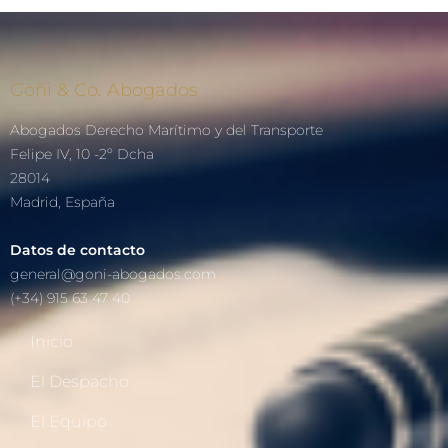
Goñi & Co. Abogados
Abogados Derecho Marítimo y del Transporte
Felipe IV, 10 -2º Dcha
28014
Madrid, España
Datos de contacto
general@goni-abogados.com
(+34) 915 63 47 40
Inicio
El Despacho
El Equipo